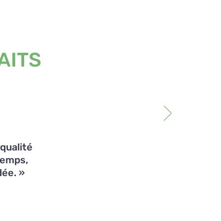
AITS
 qualité
temps,
dée. »