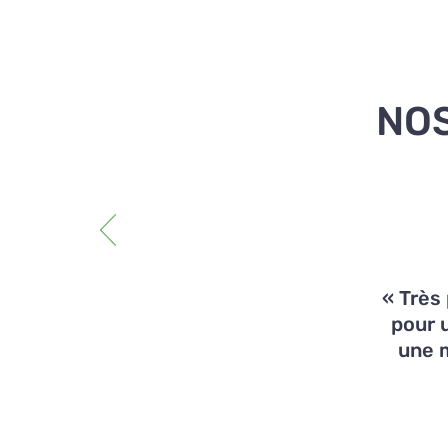
NOS
« Très 
pour 
une m