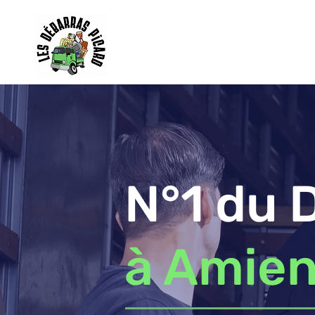
N°1 du 
à Amie